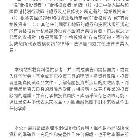
一名”合格投資者”。”合格投資者”是指:（1）根據中華人民共和
2018 年 8 月
國香港特別行政區《證券及期貨條例》所定義的”專業投資者”;
2018 年 6 月
（2）根據美國的證券和投資法規所定義的”合格買方”或”有資
2018 年 5 月
格投資者”;（3）其他任何國家和地區的證券和投資法規所規定
2018 年 4 月
的有資格投資于私募證券投資基金的專業投資者。如您或您所
2018 年 3 月
代表的機構對自身是否屬于”合格投資者”存有疑問的，請咨詢
2018 年 1 月
您或您所代表機構聘請的律師、法律顧問或其他法律專業人
2017 年 12 月
員。
2017 年 11 月
2017 年 9 月
2017 年 6 月
本網站所載資料僅供參考，并不構成廣告和銷售要約，或買
入任何證券、基金或其它投資工具的建議。投資有風險，投資
2017 年 5 月
者應認真閱讀產品文件，了解有關投資所涉及的風險因素，判
2017 年 4 月
斷產品是否與自身的風險承受能力相適應，或尋求專業的投資
2016 年 12 月
顧問的建議，并自行承擔投資風險。產品凈值存在漲跌可能，
2016 年 11 月
過往業績并不代表未來收益，方圓金融集團不對未來收益作出
2016 年 9 月
任何承諾。
2016 年 5 月
2016 年 4 月
2016 年 3 月
本公司盡力嚴謹處理本網站所載的資料，但不對本網站所載
2016 年 2 月
資料的準確性、充足性和完整性作任何保證，也不對本網站所