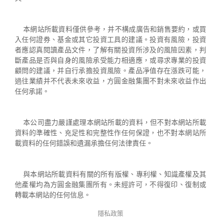
2019 年 6 月
2019 年 5 月
本網站所載資料僅供參考，并不構成廣告和銷售要約，或買
2019 年 1 月
入任何證券、基金或其它投資工具的建議。投資有風險，投資
2018 年 12 月
者應認真閱讀產品文件，了解有關投資所涉及的風險因素，判
2018 年 11 月
斷產品是否與自身的風險承受能力相適應，或尋求專業的投資
2018 年 8 月
顧問的建議，并自行承擔投資風險。產品凈值存在漲跌可能，
2018 年 6 月
過往業績并不代表未來收益，方圓金融集團不對未來收益作出
2018 年 5 月
任何承諾。
2018 年 4 月
2018 年 3 月
本公司盡力嚴謹處理本網站所載的資料，但不對本網站所載
2018 年 1 月
資料的準確性、充足性和完整性作任何保證，也不對本網站所
2017 年 12 月
載資料的任何錯誤和遺漏承擔任何法律責任。
2017 年 11 月
2017 年 9 月
2017 年 6 月
與本網站所載資料有關的所有版權、專利權、知識產權及其
2017 年 5 月
他產權均為方圓金融集團所有。未經許可，不得復印、復制或
2017 年 4 月
轉載本網站的任何信息。
2016 年 12 月
隱私政策
2016 年 11 月