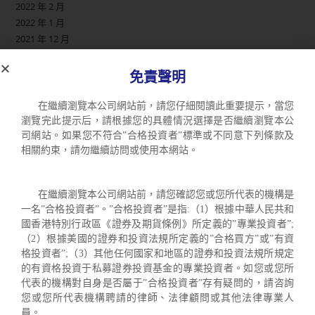
2022 年 2 月
2022 年 1 月
2021 年 12 月
2021 年 10 月
2021 年 9 月
免責聲明
2021 年 8 月
2021 年 7 月
在繼續瀏覽本公司網站前，請您仔細閱讀此重要提示，當您
2021 年 6 月
瀏覽完此提示后，請根據您的具體情況選擇是否繼續瀏覽本公
2021 年 5 月
司網站。如果您不符合”合格投資者”標準或不同意下列條款及
相關約束，請勿繼續訪問或使用本網站。
2021 年 4 月
2020 年 10 月
2020 年 9 月
在繼續瀏覽本公司網站前，請您確認您或您所代表的機構是
2020 年 7 月
一名”合格投資者”。”合格投資者”是指:（1）根據中華人民共和
2020 年 4 月
國香港特別行政區《證券及期貨條例》所定義的”專業投資者”;
2020 年 3 月
（2）根據美國的證券和投資法規所定義的”合格買方”或”有資
2020 年 2 月
格投資者”;（3）其他任何國家和地區的證券和投資法規所規定
2019 年 11 月
的有資格投資于私募證券投資基金的專業投資者。如您或您所
2019 年 10 月
代表的機構對自身是否屬于”合格投資者”存有疑問的，請咨詢
2019 年 9 月
您或您所代表機構聘請的律師、法律顧問或其他法律專業人
2019 年 8 月
員。