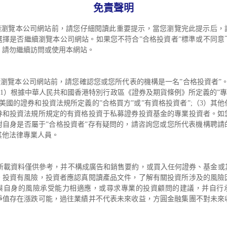
免責聲明
續瀏覽本公司網站前，請您仔細閱讀此重要提示，當您瀏覽完此提示后，
選擇是否繼續瀏覽本公司網站。如果您不符合”合格投資者”標準或不同意
，請勿繼續訪問或使用本網站。
覽本公司網站前，請您確認您或您所代表的機構是一名”合格投資者”。
（1）根據中華人民共和國香港特別行政區《證券及期貨條例》所定義的”專
美國的證券和投資法規所定義的”合格買方”或”有資格投資者”;（3）其
券和投資法規所規定的有資格投資于私募證券投資基金的專業投資者。如
對自身是否屬于”合格投資者”存有疑問的，請咨詢您或您所代表機構聘請
其他法律專業人員。
載資料僅供參考，并不構成廣告和銷售要約，或買入任何證券、基金或
。投資有風險，投資者應認真閱讀產品文件，了解有關投資所涉及的風險
與自身的風險承受能力相適應，或尋求專業的投資顧問的建議，并自行
凈值存在漲跌可能，過往業績并不代表未來收益，方圓金融集團不對未來