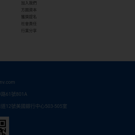
加入我們
方圓資本
獲獎提名
社會責任
行業分享
inv.com
61號801A
12號美國銀行中心503-505室