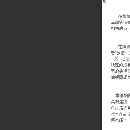
在繼
具體情況
相關約束
在繼續瀏
者”是指:
（2）根據
地區的證
表的機構
律顧問或
本網站所
具的建議
產品是否
險。產品
何承諾。